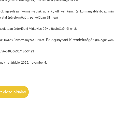
 élők (szülők, esetleg dolgozó testvérek) keresetigazolásai
lők igazolása (kormányablak adja ki, ott kell kérni, (a kormányablakbusz m
atal épülete mögötti parkolóban áll meg).
csolatban érdeklődni Mirkovics Dávid ügyintézőnél lehet:
Balogunyomi Kirendeltségén
Jáki Közös Önkormányzati Hivatal
(Balogunyom, 
4/556-040; 0630/180-3423
ak határideje: 2025. november 4.
z előző oldalra!