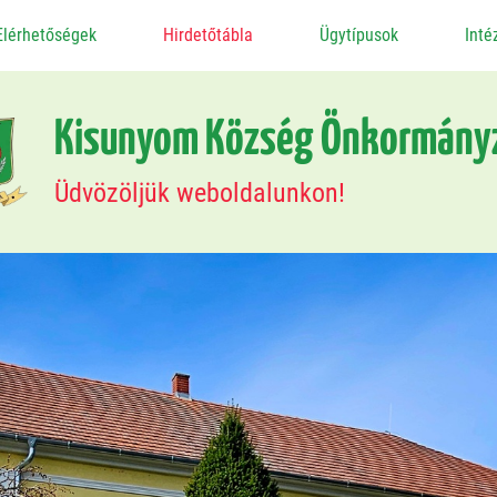
Elérhetőségek
Hirdetőtábla
Ügytípusok
Int
Kisunyom Község Önkormány
Üdvözöljük weboldalunkon!