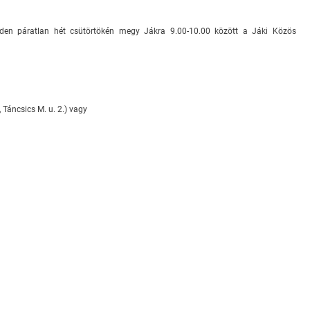
inden páratlan hét csütörtökén megy Jákra 9.00-10.00 között a Jáki Közös
Táncsics M. u. 2.) vagy