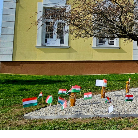
Közérdekű Adatok
Választások