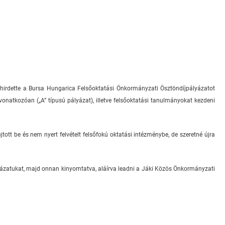
hirdette a Bursa Hungarica Felsőoktatási Önkormányzati Ösztöndíjpályázatot
onatkozóan („A” típusú pályázat), illetve felsőoktatási tanulmányokat kezdeni
tott be és nem nyert felvételt felsőfokú oktatási intézménybe, de szeretné újra
pályázatukat, majd onnan kinyomtatva, aláírva leadni a Jáki Közös Önkormányzati