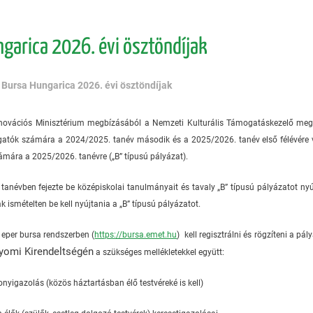
garica 2026. évi ösztöndíjak
/
Bursa Hungarica 2026. évi ösztöndíjak
Innovációs Minisztérium megbízásából a Nemzeti Kulturális Támogatáskezelő meg
lgatók számára a 2024/2025. tanév második és a 2025/2026. tanév első félévére v
zámára a 2025/2026. tanévre („B” típusú pályázat).
tanévben fejezte be középiskolai tanulmányait és tavaly „B” típusú pályázatot nyúj
ismételten be kell nyújtania a „B” típusú pályázatot.
eper bursa rendszerben (
https://bursa.emet.hu
) kell regisztrálni és rögzíteni a 
yomi Kirendeltségén
a szükséges mellékletekkel együtt:
zonyigazolás (közös háztartásban élő testvéreké is kell)