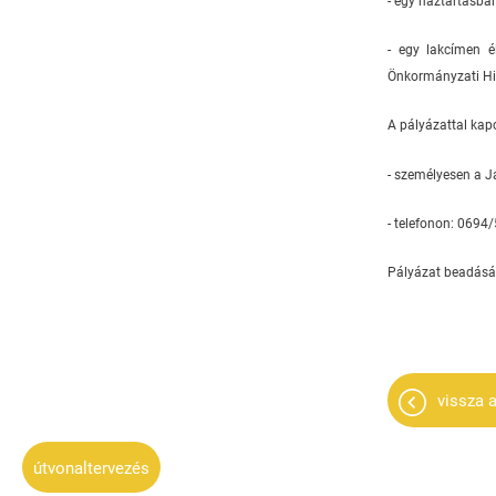
- egy háztartásban
- egy lakcímen é
Önkormányzati Hiv
A pályázattal kap
- személyesen a 
- telefonon: 069
Pályázat beadásán
vissza a
útvonaltervezés