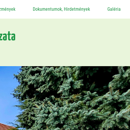
ézmények
Dokumentumok, Hirdetmények
Galéria
zata