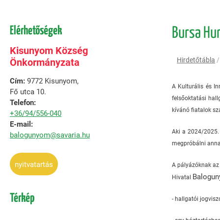
Elérhetőségek
Bursa Hun
Kisunyom Község
Hirdetőtábla
Önkormányzata
Cím:
9772 Kisunyom,
A Kulturális és 
Fő utca 10.
felsőoktatási hal
Telefon:
kívánó fiatalok s
+36/94/556-040
E-mail:
Aki a 2024/2025. 
balogunyom@savaria.hu
megpróbálni annak 
nyitvatartás
A pályázóknak az 
Balogun
Hivatal
Térkép
- hallgatói jogvis