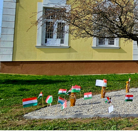
Közérdekű Adatok
Választások