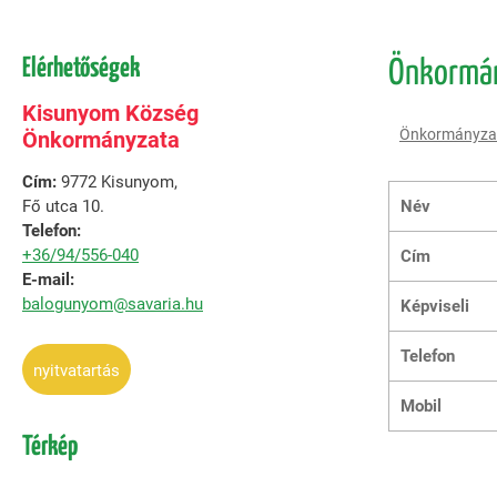
Elérhetőségek
Önkormá
Kisunyom Község
Önkormányza
Önkormányzata
Cím:
9772 Kisunyom,
Fő utca 10.
Név
Telefon:
+36/94/556-040
Cím
E-mail:
balogunyom@savaria.hu
Képviseli
Telefon
nyitvatartás
Mobil
Térkép