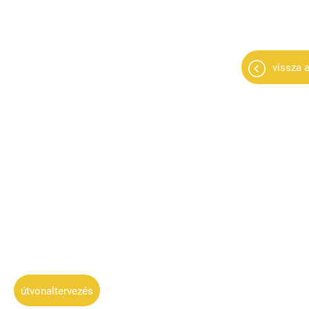
vissza a
útvonaltervezés