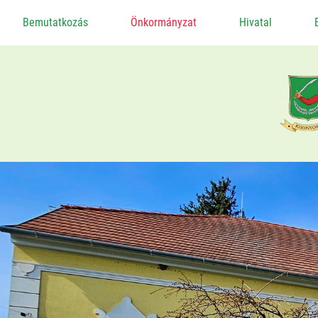
Bemutatkozás
Önkormányzat
Hivatal
Alapadatok
Képviselő-Testület
Ügyrendi Bizottság
Önkormányzati Szerződések
Helyi Adó
Gazdaság