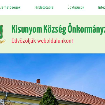
Elérhetőségek
Hirdetőtábla
Ügytípusok
Int
Kisunyom Község Önkormány
Üdvözöljük weboldalunkon!