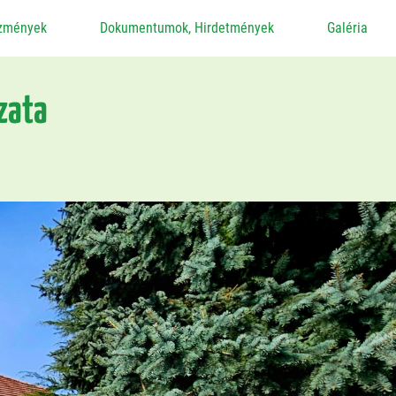
ézmények
Dokumentumok, Hirdetmények
Galéria
zata