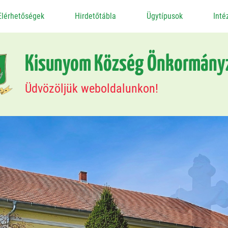
Elérhetőségek
Hirdetőtábla
Ügytípusok
Int
Kisunyom Község Önkormány
Üdvözöljük weboldalunkon!