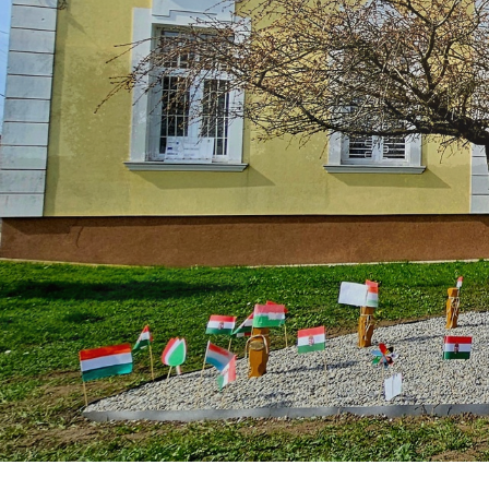
Közérdekű Adatok
Választások