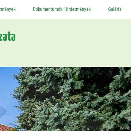
ézmények
Dokumentumok, Hirdetmények
Galéria
zata