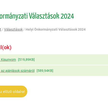
kormányzati Választások 2024
t
/
Választások
/
Helyi Önkormányzati Választások 2024
jl(ok)
t Kisunyom
[519,89KB]
 az ajánlások számáról
[589,94KB]
z előző oldalra!