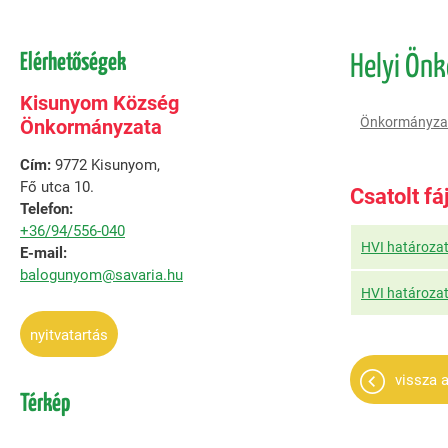
Elérhetőségek
Helyi Ön
Kisunyom Község
Önkormányza
Önkormányzata
Cím:
9772 Kisunyom,
Fő utca 10.
Csatolt fá
Telefon:
+36/94/556-040
HVI határoza
E-mail:
balogunyom@savaria.hu
HVI határozat
nyitvatartás
vissza a
Térkép