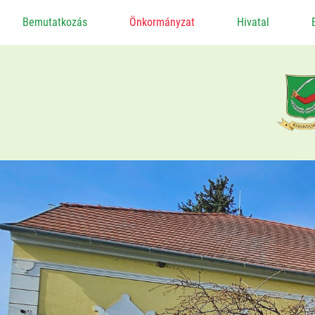
Bemutatkozás
Önkormányzat
Hivatal
Alapadatok
Képviselő-Testület
Ügyrendi Bizottság
Önkormányzati Szerződések
Helyi Adó
Gazdaság