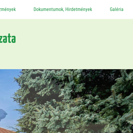
ézmények
Dokumentumok, Hirdetmények
Galéria
zata