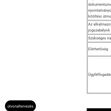
dokumentumo
nyomtatványo
kitöltési útm
Az alkalmazo
jogszabályok
Szükséges ir
Elérhetőség
Ügyfélfogadá
útvonaltervezés