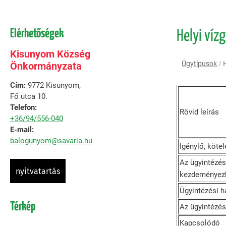
Elérhetőségek
Helyi víz
Kisunyom Község
Ügytípusok
/
Önkormányzata
Cím:
9772 Kisunyom,
Fő utca 10.
Telefon:
Rövid leírás
+36/94/556-040
E-mail:
balogunyom@savaria.hu
Igénylő, kötel
Az ügyintézés
nyitvatartás
kezdeményez
Ügyintézési h
Térkép
Az ügyintézés
Kapcsolódó