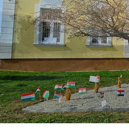
Közérdekű Adatok
Választások